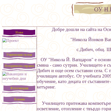
Добре дошли на сайта на Осн
"Никола Йонков Вапц
с.Дибич, общ. Шу
ОУ "Никола Й. Вапцаров" е основно
смяна - само сутрин
. Училището е съ
Дибич и още осем съставни села. С
училищен автобус. От учебната 2009
обучение, като децата от съставните
кетъринг.
Училището притежава компютърен к
осветление, отопление с твърдо гор