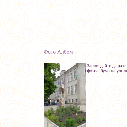
Фото Албом
Заповядайте да разг
фотоалбума на учил